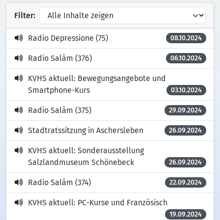
Filter:
Radio Depressione (75)
08.10.2024
Radio Salām (376)
06.10.2024
KVHS aktuell: Bewegungsangebote und
Smartphone-Kurs
03.10.2024
Radio Salām (375)
29.09.2024
Stadtratssitzung in Aschersleben
26.09.2024
KVHS aktuell: Sonderausstellung
Salzlandmuseum Schönebeck
26.09.2024
Radio Salām (374)
22.09.2024
KVHS aktuell: PC-Kurse und Französisch
19.09.2024