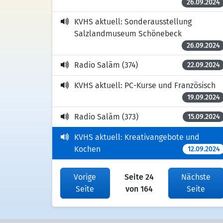
26.09.2024
KVHS aktuell: Sonderausstellung
Salzlandmuseum Schönebeck
26.09.2024
Radio Salām (374)
22.09.2024
KVHS aktuell: PC-Kurse und Französisch
19.09.2024
Radio Salām (373)
15.09.2024
KVHS aktuell: Kreativangebote und
Kochen
12.09.2024
Vorige
Seite 24
Nächste
Seite
von 164
Seite