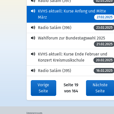
Radio Salām (397)
02.03.2025
KVHS aktuell: Kurse Anfang und Mitte
März
27.02.2025
Radio Salām (396)
23.02.2025
Wahlforum zur Bundestagswahl 2025
21.02.2025
KVHS aktuell: Kurse Ende Februar und
Konzert Kreismusikschule
20.02.2025
Radio Salām (395)
16.02.2025
Vorige
Seite 19
Nächste
Seite
von 164
Seite
Impressum