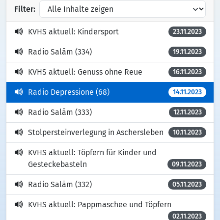
Filter:
KVHS aktuell: Kindersport
23.11.2023
Radio Salām (334)
19.11.2023
KVHS aktuell: Genuss ohne Reue
16.11.2023
Radio Depressione (68)
14.11.2023
Radio Salām (333)
12.11.2023
Stolpersteinverlegung in Aschersleben
10.11.2023
KVHS aktuell: Töpfern für Kinder und
Gesteckebasteln
09.11.2023
Radio Salām (332)
05.11.2023
KVHS aktuell: Pappmaschee und Töpfern
02.11.2023