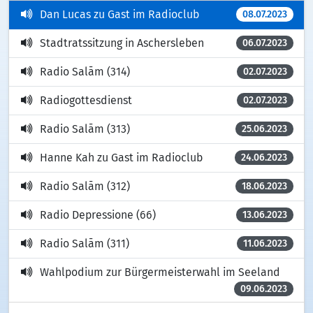
Dan Lucas zu Gast im Radioclub
08.07.2023
Stadtratssitzung in Aschersleben
06.07.2023
Radio Salām (314)
02.07.2023
Radiogottesdienst
02.07.2023
Radio Salām (313)
25.06.2023
Hanne Kah zu Gast im Radioclub
24.06.2023
Radio Salām (312)
18.06.2023
Radio Depressione (66)
13.06.2023
Radio Salām (311)
11.06.2023
Wahlpodium zur Bürgermeisterwahl im Seeland
09.06.2023