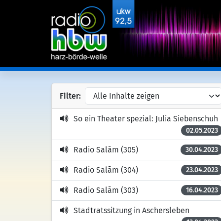
Filter:
So ein Theater spezial: Julia Siebenschuh
02.05.2023
Radio Salām (305)
30.04.2023
Radio Salām (304)
23.04.2023
Radio Salām (303)
16.04.2023
Stadtratssitzung in Aschersleben