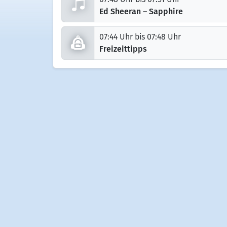
Ed Sheeran – Sapphire
07:44 Uhr bis 07:48 Uhr
Freizeittipps