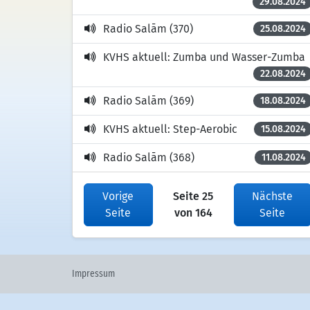
29.08.2024
Radio Salām (370)
25.08.2024
KVHS aktuell: Zumba und Wasser-Zumba
22.08.2024
Radio Salām (369)
18.08.2024
KVHS aktuell: Step-Aerobic
15.08.2024
Radio Salām (368)
11.08.2024
Vorige
Seite 25
Nächste
Seite
von 164
Seite
Impressum